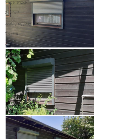
Napellenzők
Zsalúziák
Szalagfüggöny
Roletta
Pliszé függöny
zsalugáter