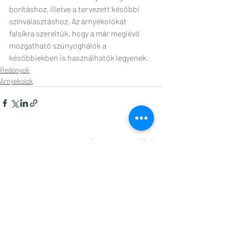
borításhoz, illetve a tervezett későbbi 
színválasztáshoz. Az árnyékolókat 
falsíkra szereltük, hogy a már meglévő 
mozgatható szúnyoghálók a 
későbbiekben is használhatók legyenek.
Redonyok
Arnyekolok
Friss bejegyzések
Az összes megtekintése