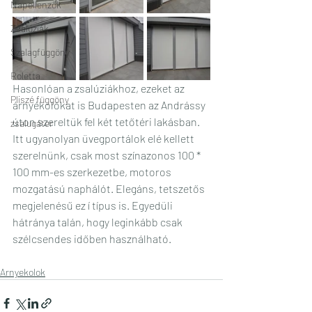
Napellenzők
Zsalúziák
Szalagfüggöny
Roletta
Hasonlóan a zsalúziákhoz, ezeket az 
Pliszé függöny
árnyékolókat is Budapesten az Andrássy 
úton szereltük fel két tetőtéri lakásban.
zsalugáter
Itt ugyanolyan üvegportálok elé kellett 
szerelnünk, csak most színazonos 100 * 
100 mm-es szerkezetbe, motoros 
mozgatású naphálót. Elegáns, tetszetős 
megjelenésű ez í típus is. Egyedüli 
hátránya talán, hogy leginkább csak 
szélcsendes időben használható.
Arnyekolok