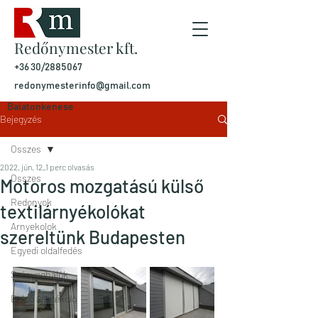
Redőnymester kft.
+36 30/2885067
redonymesterinfo@gmail.com
Balatonkenese
Bejegyzés
Osszes
2022. jún. 12.
1 perc olvasás
Osszes
Motoros mozgatású külső
Redonyok
textilárnyékolókat
Arnyekolok
szereltünk Budapesten
Egyedi oldalfedés
Szúnyoghálók
Belső árnyékoló