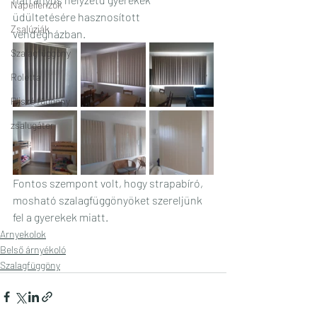
Napellenzők
üdültetésére hasznosított 
Zsalúziák
vendégházban.
Szalagfüggöny
Roletta
Pliszé függöny
zsalugáter
Fontos szempont volt, hogy strapabíró, 
mosható szalagfüggönyöket szereljünk 
fel a gyerekek miatt.
Arnyekolok
Belső árnyékoló
Szalagfüggöny