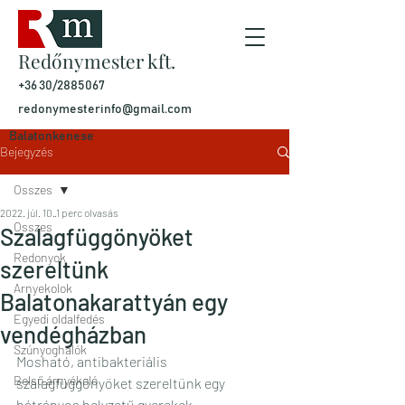
Redőnymester kft.
+36 30/2885067
redonymesterinfo@gmail.com
Balatonkenese
Bejegyzés
Osszes
2022. júl. 10.
1 perc olvasás
Osszes
Szalagfüggönyöket
Redonyok
szereltünk
Arnyekolok
Balatonakarattyán egy
Egyedi oldalfedés
vendégházban
Szúnyoghálók
Mosható, antibakteriális 
Belső árnyékoló
szalagfüggönyöket szereltünk egy 
hátrányos helyzetű gyerekek 