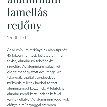
lamellás
redőny
Ár
24 000 Ft
Az alumínium redőnyeink alap típusát
45 fokban hajlított, festett alumínium
tokba, alumínium tokvégekkel
szereljük. Az alumínium palást két
oldalt csapágyazott acél tengelyre
tekeredik, ezáltal csendesebben
működik. A lécek habbal töltött
alumíniumból készülnek. A lefutók is
alumíniumból készülnek és kefével
vannak ellátva. Az alumínium redőnyök
előnye a műanyaggal szemben