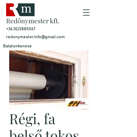
Redőnymester kft.
+36 30/2885067
redonymesterinfo@gmail.com
Balatonkenese
Régi, fa
belső tokos