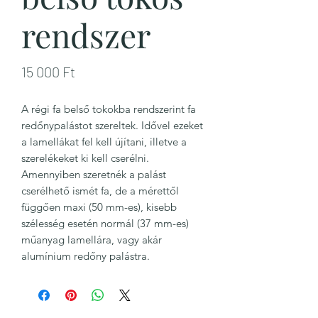
rendszer
Ár
15 000 Ft
A régi fa belső tokokba rendszerint fa
redőnypalástot szereltek. Idővel ezeket
a lamellákat fel kell újítani, illetve a
szerelékeket ki kell cserélni.
Amennyiben szeretnék a palást
cserélhető ismét fa, de a mérettől
függően maxi (50 mm-es), kisebb
szélesség esetén normál (37 mm-es)
műanyag lamellára, vagy akár
alumínium redőny palástra.